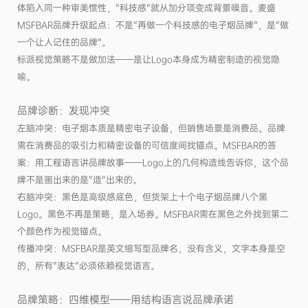
体陷入同一种审美惯性，"科技感"就从加分项变成背景噪音。麦盛
MSFBAR品牌升级起点：不是"再做一个科技感的电子烟品牌"，是"做
一个让人记住的品牌"。
标派视觉策略不是做加法——是让Logo本身成为精密制造的视觉隐
喻。
品牌诊断：发现冲突
左脑冲突：电子烟本质是精密电子设备，但销售场景是消费品。品牌
需在消费品的吸引力和精密设备的可信度间找锚点。MSFBAR的答
案：用工程语言讲品牌故事——Logo上的几何构造线告诉你，这个品
牌不是画出来的是"造"出来的。
右脑冲突：黑色是高级感底色，但货架上十个电子烟品牌八个黑
Logo。黑色不再是策略，是入场券。MSFBAR需在黑色之外找到第二
个颜色作为视觉锚点。
传播冲突：MSFBAR是英文缩写型品牌名，没有含义，文字本身是空
的，所有"表达"必须依赖视觉语言。
品牌策略：四维模型——用结构语言说品牌承诺