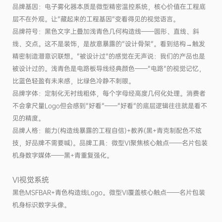
品牌基因：电子雾化器本质是微型精密温控系统，核心价值在工程底
层不在外观。让"藏起来的工程基因"变看得见的视觉语言。
品牌符号：黑色文字上叠加浅青色几何构造线——圆形、直线、斜
线、交点。这不是装饰，是故意暴露的"设计骨架"。看到结构→触发
精密制造潜意识联想。"被设计过"的感觉在无声说：我们的产品也是
被设计过的。浅青色是电路板导线经典颜色——"电路"的视觉记忆，
比蓝色轻盈有未来感，比绿色冷静不刺眼。
品牌字体：定制化无衬线粗体，每个字母经高度几何化处理。消费者
不会拿尺量Logo但会感到"好看"——"好看"的底层逻辑往往就是看不
见的精度。
品牌人格：能力(构造线暴露的工程自信)+教养(黑+青克制配色不炫
技，好品牌不需要喊)。品牌工具：微型VI聚焦核心触点——名片包装
机身数字媒体——黑+青重复强化。
VI视觉系统
黑色MSFBAR+青色构造线Logo。微型VI覆盖核心触点——名片包装
机身标识数字头像。